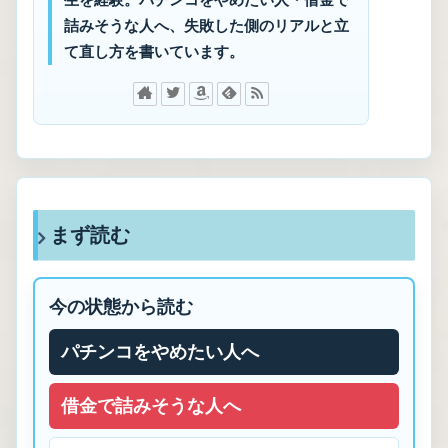
詰みそうな人へ、失敗した側のリアルと立
て直し方を書いています。
まず読む
今の状態から読む
パチンコをやめたい人へ
借金で詰みそうな人へ