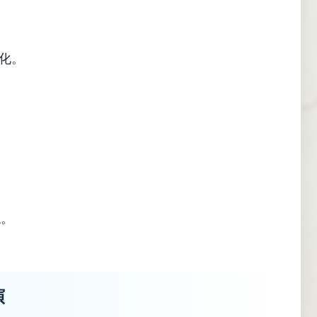
化。
ね。
演