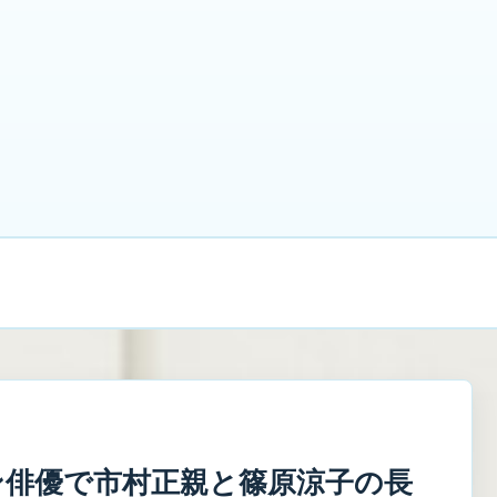
借金1100万円から立て直し中
禁パチ
借金
副
プライバシーポリシー・免責事項
お問い合わせ
ン俳優で市村正親と篠原涼子の長