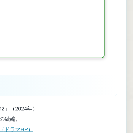
2」（2024年）
作の続編。
2（ドラマHP）