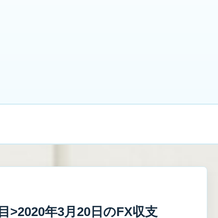
借金1100万円から立て直し中
禁パチ
借金
副
プライバシーポリシー・免責事項
お問い合わせ
>2020年3月20日のFX収支