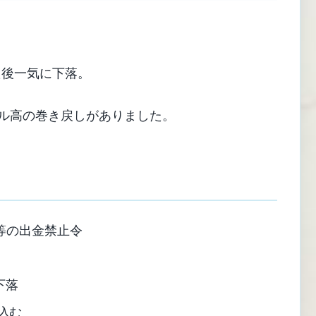
た後一気に下落。
、ドル高の巻き戻しがありました。
等の出金禁止令
下落
込む