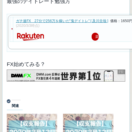
最強のデイトレード勉強方
ガチ速FX 27分で256万を稼いだ“鬼デイトレ” [ 及川圭哉 ]
価格：1650
(2020/3/3時点)
楽
天
で
購
FX始めてみる？
入
関連