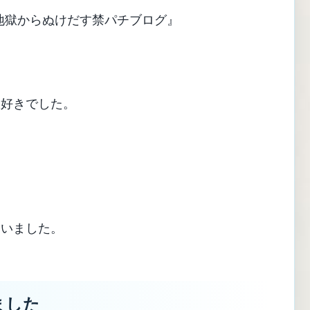
M地獄からぬけだす禁パチブログ』
大好きでした。
通いました。
ました