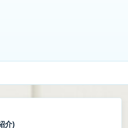
借金1100万円から立て直し中
禁パチ
借金
副
プライバシーポリシー・免責事項
お問い合わせ
紹介)