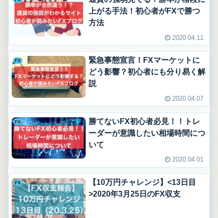
上がる手法！初心者がFXで勝つ
方法
2020.04.11
緊急事態宣言！FXマーケットに
FX
どう影響？初心者にも分り易く解
説
2020.04.07
勝てないFX初心者必見！！トレ
FX
ーダーが意識したい相場時間につ
いて
2020.04.01
【10万円チャレンジ】<13日目
FX
>2020年3月25日のFX収支