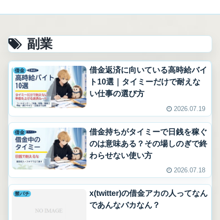
お問い合わせ
事項
副業
借金返済に向いている高時給バイ
借金
ト10選｜タイミーだけで耐えな
い仕事の選び方
2026.07.19
借金持ちがタイミーで日銭を稼ぐ
借金
のは意味ある？その場しのぎで終
わらせない使い方
2026.07.18
x(twitter)の借金アカの人ってなん
禁パチ
であんなバカなん？