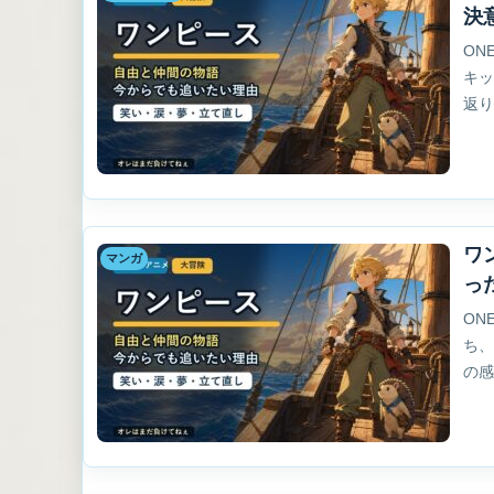
決
ON
キ
返
ワ
マンガ
っ
ON
ち
の