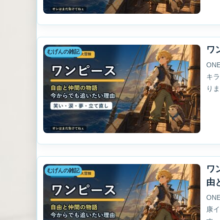
ワ
むげんの雑記
ON
キ
り
ワ
むげんの雑記
由
ON
康