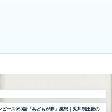
借金1100万円から立て直し中
禁パチ
借金
副
プライバシーポリシー・免責事項
お問い合わせ
ンピース950話「兵どもが夢」感想｜兎丼制圧後の