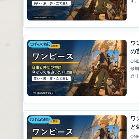
す
ワ
むげんの雑記
の
ON
最
返
ワ
むげんの雑記
と
ON