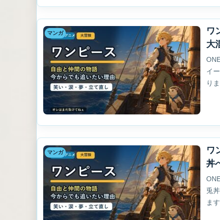
ワ
マンガ
大
ON
イ
り
ワ
マンガ
丼
ON
兎
ま