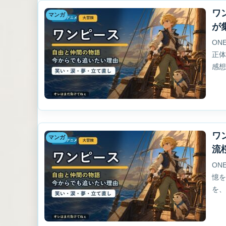
ワ
マンガ
が
ON
正
感
ワ
マンガ
流
ON
憶
を