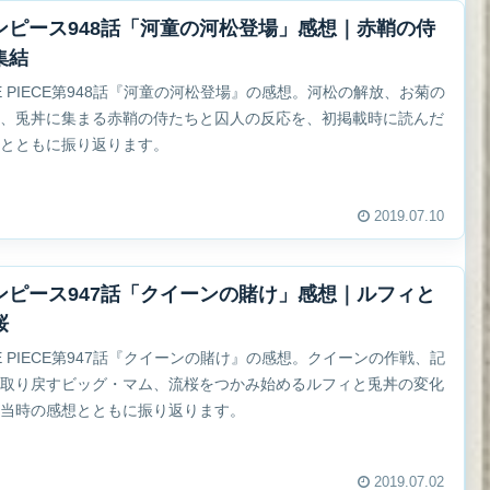
ンピース948話「河童の河松登場」感想｜赤鞘の侍
集結
E PIECE第948話『河童の河松登場』の感想。河松の解放、お菊の
体、兎丼に集まる赤鞘の侍たちと囚人の反応を、初掲載時に読んだ
想とともに振り返ります。
2019.07.10
ンピース947話「クイーンの賭け」感想｜ルフィと
桜
E PIECE第947話『クイーンの賭け』の感想。クイーンの作戦、記
を取り戻すビッグ・マム、流桜をつかみ始めるルフィと兎丼の変化
、当時の感想とともに振り返ります。
2019.07.02