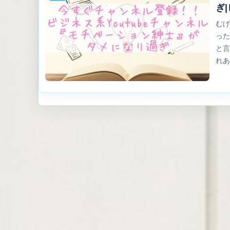
ぎ
むげ
った
と言
れあ